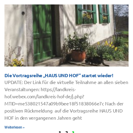
Die Vortragsreihe „HAUS UND HOF“ startet wieder!
UPDATE: Der Link für die virtuelle Teilnahme an allen sieben
Veranstaltungen: https://landkreis-
hof.webex.com/landkreis-hof-de/j.php?
MTID=me538021547a09b9bee18f51838066e7c Nach der
positiven Rückmeldung auf die Vortragsreihe HAUS UND
HOF in den vergangenen Jahren geht
Weiterlesen »
1
2
3