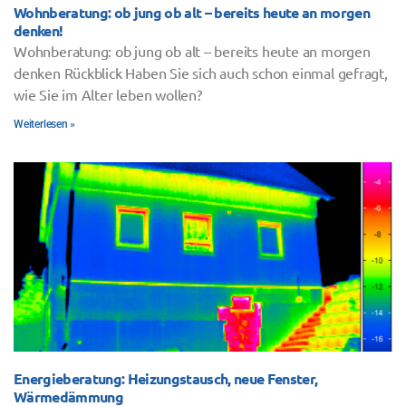
Wohnberatung: ob jung ob alt – bereits heute an morgen
denken!
Wohnberatung: ob jung ob alt – bereits heute an morgen
denken Rückblick Haben Sie sich auch schon einmal gefragt,
wie Sie im Alter leben wollen?
Weiterlesen »
Energieberatung: Heizungstausch, neue Fenster,
Wärmedämmung