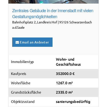
Zentrales Gebäude in der Innenstadt mit vielen
Gestaltungsmöglichkeiten
Bahnhofsplatz
2
,
Landkreis Hof | 95126 Schwarzenbach
a.d.Saale
Email an Anbieter
Wohn- und
Immobilientyp
Geschäftshaus
352000.0
€
Kaufpreis
1267.0
m²
Wohnfläche
2335.0
m²
Grundstücksfläche
sanierungsbedürftig
Objektzustand