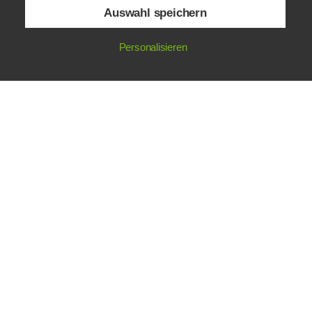
Auswahl speichern
Personalisieren
STARTSEITE
|
IMPRESSUM
|
DATENSCHUTZ