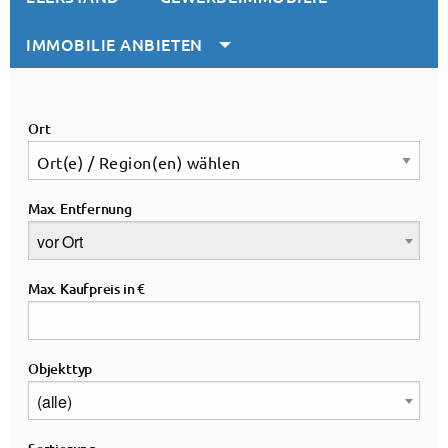
Leerstandsp
IMMOBILIE ANBIETEN
ortal
Ort
Landkreis Hof
Ort(e) / Region(en) wählen
Max. Entfernung
vor Ort
Max. Kaufpreis in €
Objekttyp
(alle)