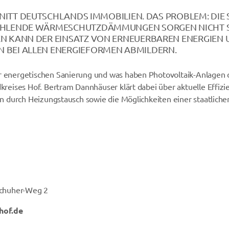
CHNITT DEUTSCHLANDS IMMOBILIEN. DAS PROBLEM: DIE 
 FEHLENDE WÄRMESCHUTZDÄMMUNGEN SORGEN NICHT S
EN KANN DER EINSATZ VON ERNEUERBAREN ENERGIEN 
N BEI ALLEN ENERGIEFORMEN ABMILDERN.
 energetischen Sanierung und was haben Photovoltaik-Anlagen 
reises Hof. Bertram Dannhäuser klärt dabei über aktuelle Effizi
n durch Heizungstausch sowie die Möglichkeiten einer staatliche
schuher-Weg 2
hof.de